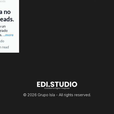
a no
leads.
a un
grado
s.
...more
ado
n read
© 2026 Grupo Isla - All rights reserved.