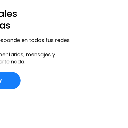
ales
das
esponde en todas tus redes
.
mentarios, mensajes y
erte nada.
y