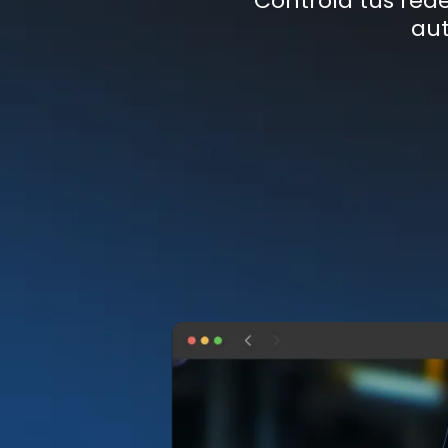
Controla tus red
aut